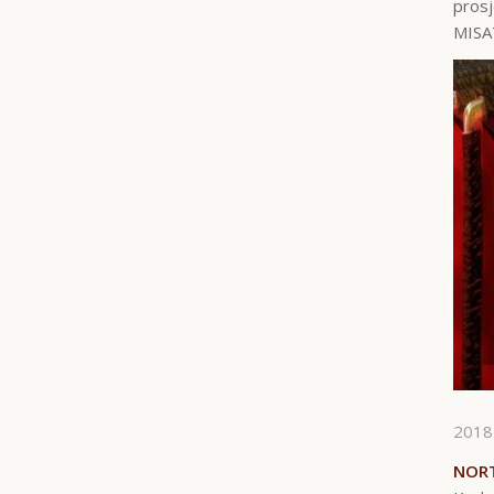
prosj
MISA
2018
NORT