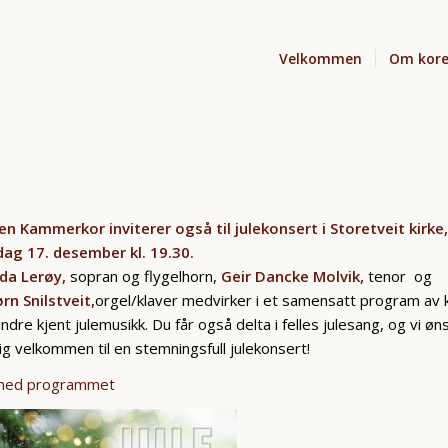
Velkommen
Om kore
n Kammerkor inviterer også til julekonsert i Storetveit kirke
ag 17. desember kl. 19.30.
nda Lerøy,
sopran og flygelhorn,
Geir Dancke Molvik,
tenor og
rn Snilstveit,
orgel/klaver medvirker i et samensatt program av 
ndre kjent julemusikk. Du får også delta i felles julesang, og vi øn
lig velkommen til en stemningsfull julekonsert!
 ned programmet