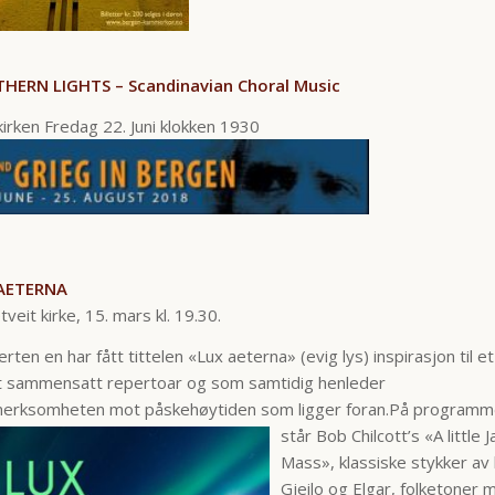
HERN LIGHTS –
Scandinavian Choral Music
irken Fredag 22. Juni klokken 1930
AETERNA
tveit kirke, 15. mars kl. 19.30.
rten en har fått tittelen «Lux aeterna» (evig lys) inspirasjon til et
t sammensatt repertoar og som samtidig henleder
erksomheten mot påskehøytiden som ligger foran.
På programm
står Bob Chilcott’s «A little 
Mass», klassiske stykker av 
Gjeilo og Elgar, folketoner m.