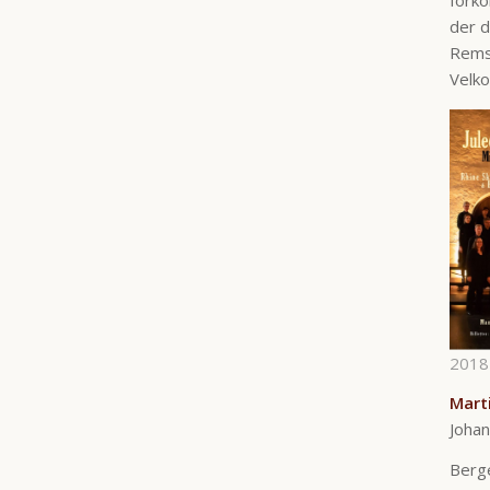
der d
Rems 
Velko
2018
Mart
Johan
Berg