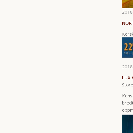
2018
NORT
Korsk
2018
LUX 
Store
Konse
bred
oppm