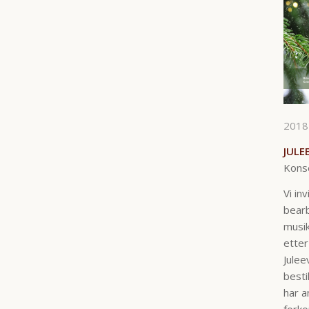
2018
JULE
Konse
Vi in
bearb
musik
etter
Julee
besti
har a
forko