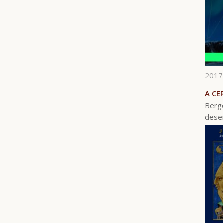
2017
A CE
Berge
desem