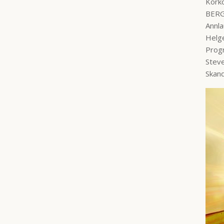
Kork
BER
Annla
Helge
Prog
Stev
Skand