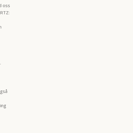
d oss
ERTZ:
n
.
også
ing