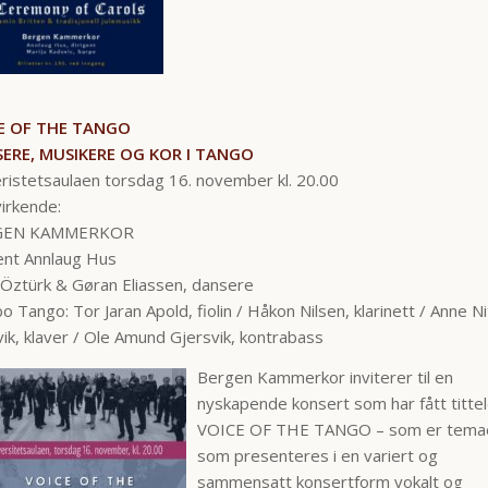
E OF THE TANGO
ERE, MUSIKERE OG KOR I TANGO
ristetsaulaen torsdag 16. november kl. 20.00
irkende:
GEN KAMMERKOR
ent Annlaug Hus
Öztürk & Gøran Eliassen, dansere
 Tango: Tor Jaran Apold, fiolin / Håkon Nilsen, klarinett / Anne Ni
ik, klaver / Ole Amund Gjersvik, kontrabass
Bergen Kammerkor inviterer til en
nyskapende konsert som har fått titte
VOICE OF THE TANGO – som er tema
som presenteres i en variert og
sammensatt konsertform vokalt og