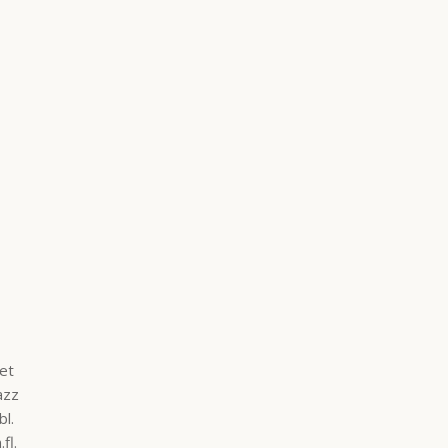
et
Jazz
bl.
fl.