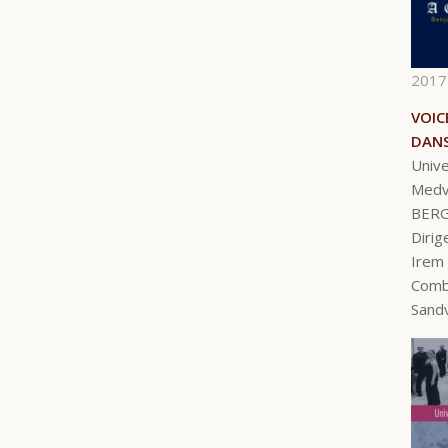
2017
VOIC
DANS
Unive
Medv
BER
Dirig
Irem 
Combo
Sandv