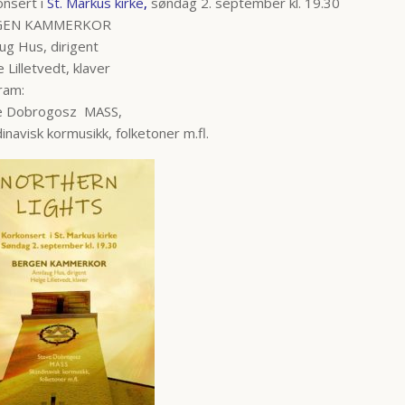
onsert i
St. Markus kirke
,
søndag 2. september kl. 19.30
GEN KAMMERKOR
ug Hus, dirigent
 Lilletvedt, klaver
ram:
e Dobrogosz MASS,
inavisk kormusikk, folketoner m.fl.