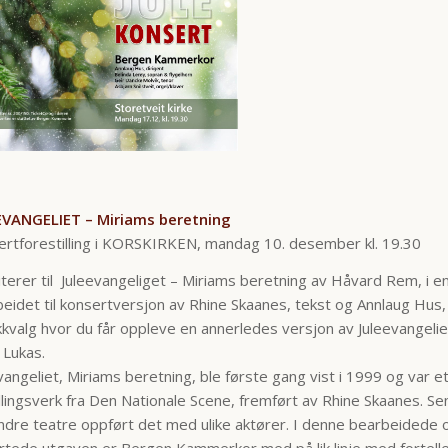
EVANGELIET –
Miriams beretning
rtforestilling i KORSKIRKEN, mandag 10. desember kl. 19.30
viterer til Juleevangeliget – Miriams beretning av Håvard Rem, i e
eidet til konsertversjon av Rhine Skaanes, tekst og Annlaug Hus,
kvalg hvor du får oppleve en annerledes versjon av Juleevangelie
 Lukas.
vangeliet, Miriams beretning, ble første gang vist i 1999 og var e
llingsverk fra Den Nationale Scene, fremført av Rhine Skaanes. S
ndre teatre oppført det med ulike aktører. I denne bearbeidede 
rtede utgaven er Bergen Kammerkor med på lik linje med fortell