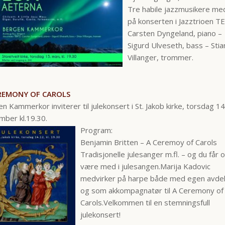
Tre habile jazzmusikere me
på konserten i Jazztrioen T
Carsten Dyngeland, piano –
Sigurd Ulveseth, bass – Stia
Villanger, trommer.
REMONY OF CAROLS
n Kammerkor inviterer til julekonsert i St. Jakob kirke, torsdag 14
ber kl.19.30.
Program:
Benjamin Britten – A Ceremoy of Carols
Tradisjonelle julesanger m.fl. – og du får 
være med i julesangen.Marija Kadovic
medvirker på harpe både med egen avdel
og som akkompagnatør til A Ceremony of
Carols.Velkommen til en stemningsfull
julekonsert!